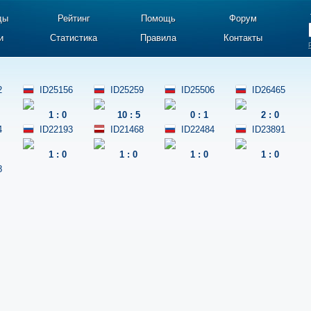
ды
Рейтинг
Помощь
Форум
и
Статистика
Правила
Контакты
2
ID25156
ID25259
ID25506
ID26465
1
:
0
10
:
5
0
:
1
2
:
0
4
ID22193
ID21468
ID22484
ID23891
1
:
0
1
:
0
1
:
0
1
:
0
8