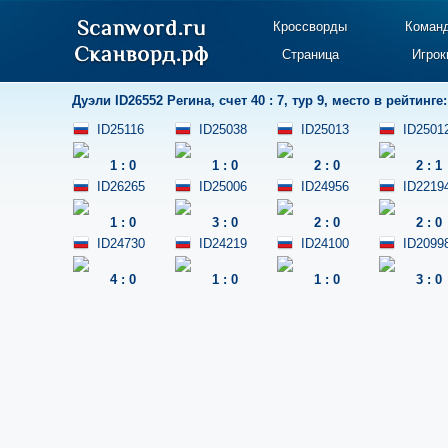
Кроссворды
Коман
Страница
Игрок
Дуэли
ID26552 Регина
,
счет 40 : 7
,
тур 9
,
место в рейтинге:
ID25116
ID25038
ID25013
ID2501
1
:
0
1
:
0
2
:
0
2
:
1
ID26265
ID25006
ID24956
ID2219
1
:
0
3
:
0
2
:
0
2
:
0
ID24730
ID24219
ID24100
ID2099
4
:
0
1
:
0
1
:
0
3
:
0