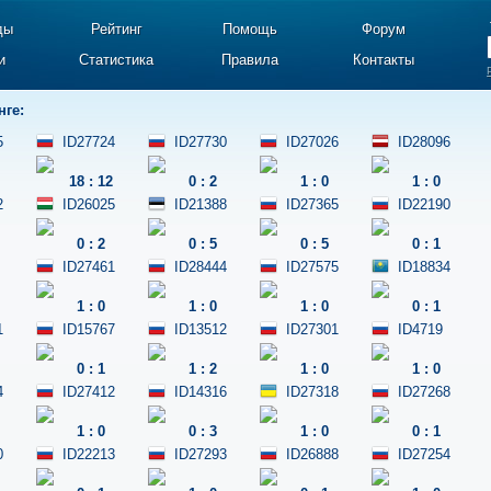
ды
Рейтинг
Помощь
Форум
и
Статистика
Правила
Контакты
нге:
5
ID27724
ID27730
ID27026
ID28096
18
:
12
0
:
2
1
:
0
1
:
0
2
ID26025
ID21388
ID27365
ID22190
0
:
2
0
:
5
0
:
5
0
:
1
ID27461
ID28444
ID27575
ID18834
1
:
0
1
:
0
1
:
0
0
:
1
1
ID15767
ID13512
ID27301
ID4719
0
:
1
1
:
2
1
:
0
1
:
0
4
ID27412
ID14316
ID27318
ID27268
1
:
0
0
:
3
1
:
0
0
:
1
0
ID22213
ID27293
ID26888
ID27254