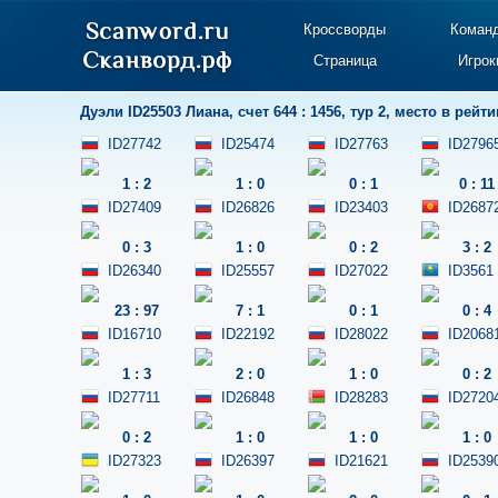
Кроссворды
Коман
Страница
Игрок
Дуэли
ID25503 Лиана
,
счет 644 : 1456
,
тур 2
,
место в рейти
ID27742
ID25474
ID27763
ID2796
1
:
2
1
:
0
0
:
1
0
:
11
ID27409
ID26826
ID23403
ID2687
0
:
3
1
:
0
0
:
2
3
:
2
ID26340
ID25557
ID27022
ID3561
23
:
97
7
:
1
0
:
1
0
:
4
ID16710
ID22192
ID28022
ID2068
1
:
3
2
:
0
1
:
0
0
:
2
ID27711
ID26848
ID28283
ID2720
0
:
2
1
:
0
1
:
0
1
:
0
ID27323
ID26397
ID21621
ID2539