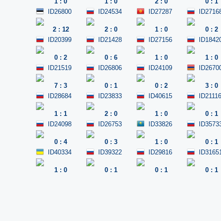
1
:
0
1
:
0
2
:
0
0
:
1
ID26800
ID24534
ID27287
ID2716
2
:
12
2
:
0
1
:
0
0
:
2
ID20399
ID21428
ID27156
ID1842
0
:
2
0
:
6
1
:
0
1
:
0
ID21519
ID26806
ID24109
ID2670
7
:
3
0
:
1
0
:
2
3
:
0
ID28684
ID23833
ID40615
ID2111
1
:
1
2
:
0
1
:
0
0
:
1
ID24098
ID26753
ID33826
ID3573
0
:
4
0
:
3
1
:
0
0
:
1
ID40334
ID39322
ID29816
ID3165
1
:
0
0
:
1
0
:
1
0
:
1