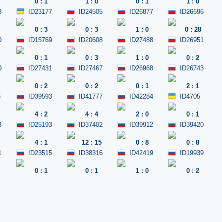
0
:
1
1
:
0
0
:
1
1
:
0
8
ID23177
ID24505
ID26877
ID26696
0
:
3
0
:
3
1
:
0
0
:
28
0
ID15769
ID20608
ID27488
ID26951
0
:
1
0
:
3
1
:
0
0
:
2
0
ID27431
ID27467
ID26968
ID26743
0
:
2
0
:
2
0
:
1
2
:
1
6
ID39593
ID41777
ID42284
ID4705
4
:
2
4
:
4
2
:
0
0
:
1
3
ID25193
ID37402
ID39912
ID39420
4
:
1
12
:
15
0
:
8
0
:
8
1
ID23515
ID38316
ID42419
ID19939
0
:
1
0
:
1
1
:
0
0
:
2