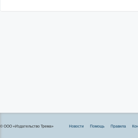
© ООО «Издательство Трема»
Новости
Помощь
Правила
Ко