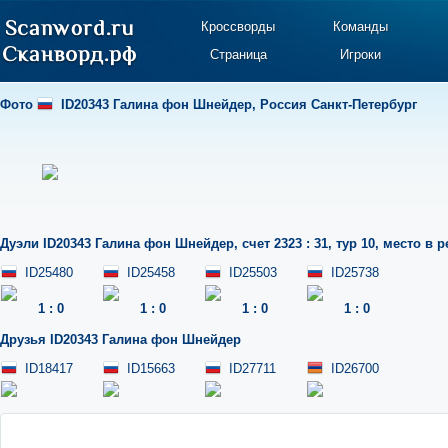
Кроссворды
Команды
Страница
Игроки
Фото
ID20343 Галина фон Шнейдер
,
Россия Санкт-Петербург
Дуэли
ID20343 Галина фон Шнейдер
,
счет 2323 : 31
,
тур 10
,
место в р
ID25480
ID25458
ID25503
ID25738
1
:
0
1
:
0
1
:
0
1
:
0
Друзья
ID20343 Галина фон Шнейдер
ID18417
ID15663
ID27711
ID26700