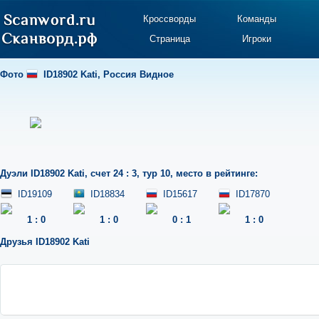
Кроссворды
Команды
Страница
Игроки
Фото
ID18902 Kati
,
Россия Видное
Дуэли
ID18902 Kati
,
счет 24 : 3
,
тур 10
,
место в рейтинге:
ID19109
ID18834
ID15617
ID17870
1
:
0
1
:
0
0
:
1
1
:
0
Друзья
ID18902 Kati