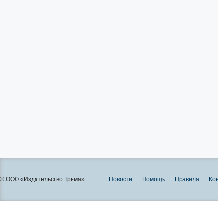
© ООО «Издательство Трема»
Новости
Помощь
Правила
Ко