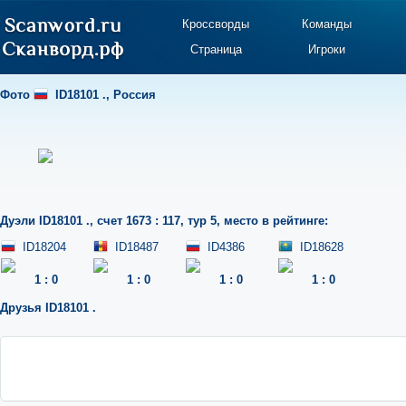
Кроссворды
Команды
Страница
Игроки
Фото
ID18101 .
,
Россия
Дуэли
ID18101 .
,
счет 1673 : 117
,
тур 5
,
место в рейтинге:
ID18204
ID18487
ID4386
ID18628
1
:
0
1
:
0
1
:
0
1
:
0
Друзья
ID18101 .