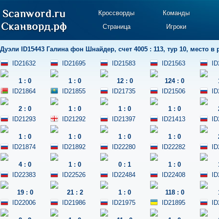
Кроссворды
Команды
Страница
Игроки
Дуэли
ID15443 Галина фон Шнайдер
,
счет 4005 : 113
,
тур 10
,
место в 
ID21632
ID21695
ID21583
ID21563
ID
1
:
0
1
:
0
12
:
0
124
:
0
ID21864
ID21855
ID21735
ID21506
ID
2
:
0
1
:
0
1
:
0
1
:
0
ID21293
ID21292
ID21397
ID21413
ID
1
:
0
1
:
0
1
:
0
1
:
0
ID21874
ID21892
ID22280
ID22282
ID
4
:
0
1
:
0
0
:
1
1
:
0
ID22383
ID22526
ID22484
ID22408
ID
19
:
0
21
:
2
1
:
0
118
:
0
ID22006
ID21986
ID21975
ID21895
ID