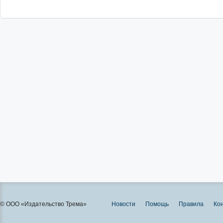
© ООО «Издательство Трема»
Новости
Помощь
Правила
Ко