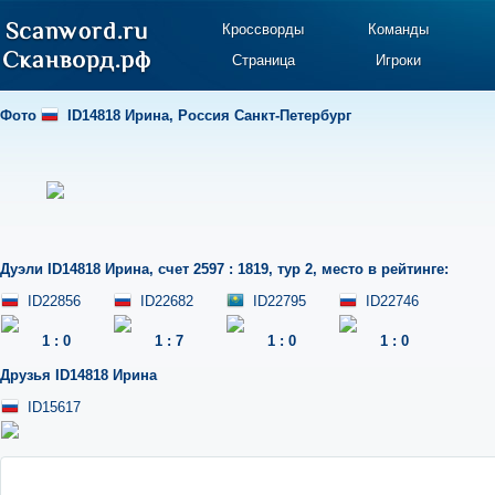
Кроссворды
Команды
Страница
Игроки
Фото
ID14818 Ирина
,
Россия Санкт-Петербург
Дуэли
ID14818 Ирина
,
счет 2597 : 1819
,
тур 2
,
место в рейтинге:
ID22856
ID22682
ID22795
ID22746
1
:
0
1
:
7
1
:
0
1
:
0
Друзья
ID14818 Ирина
ID15617