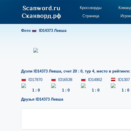
Кроссворды
Коман
Страница
Игрок
Фото
ID14373 Левша
Дуэли
ID14373 Левша
,
счет 20 : 0
,
тур 4
,
место в рейтинге:
ID17870
ID16538
ID14902
ID1307
1
:
0
1
:
0
1
:
0
1
:
0
Друзья
ID14373 Левша