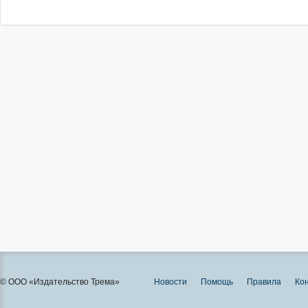
© ООО «Издательство Трема»
Новости
Помощь
Правила
Ко