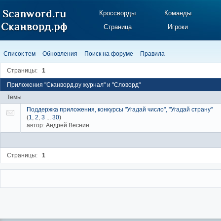
Кроссворды
Команды
Страница
Игроки
Список тем
Обновления
Поиск на форуме
Правила
Страницы:
1
Приложения "Сканворд.ру журнал" и "Словорд"
Темы
Поддержка приложения, конкурсы "Угадай число", "Угадай страну"
(
1
,
2
,
3
...
30
)
автор:
Андрей Веснин
Страницы:
1