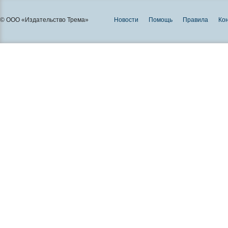
© ООО «Издательство Трема»
Новости
Помощь
Правила
Ко