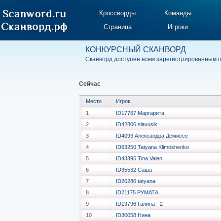
Кроссворды
Команды
Страница
Игроки
КОНКУРСНЫЙ СКАНВОРД
Сканворд доступен всем зарегистрированным 
Сейчас
Место
Игрок
1
ID17767 Маргарита
2
ID42806 slavusik
3
ID4093 Александра Демиссе
4
ID63250 Tatyana Klimoshenko
5
ID43395 Tina Valen
6
ID35532 Саша
7
ID20280 tatyana
8
ID21175 РУМАТА
9
ID19796 Галина - 2
10
ID30058 Нина