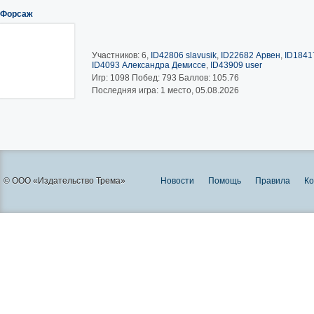
Форсаж
Участников: 6,
ID42806 slavusik
,
ID22682 Арвен
,
ID1841
ID4093 Александра Демиссе
,
ID43909 user
Игр:
1098
Побед:
793
Баллов:
105.76
Последняя игра: 1 место, 05.08.2026
© ООО «Издательство Трема»
Новости
Помощь
Правила
Ко