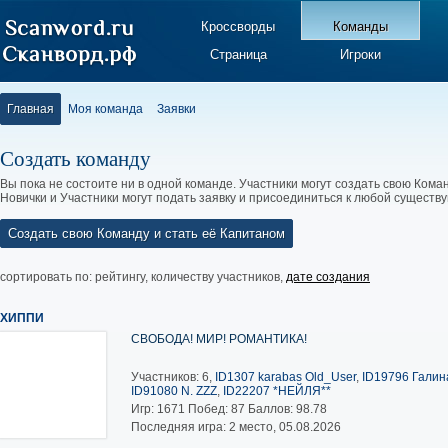
Кроссворды
Команды
Страница
Игроки
Главная
Моя команда
Заявки
Создать команду
Вы пока не состоите ни в одной команде. Участники могут создать свою Коман
Новички и Участники могут подать заявку и присоединиться к любой существ
Создать свою Команду и стать её Капитаном
сортировать по:
рейтингу
,
количеству участников
,
дате создания
ХИППИ
СВОБОДА! МИР! РОМАНТИКА!
Участников: 6,
ID1307 karabas Old_User
,
ID19796 Галина
ID91080 N. ZZZ
,
ID22207 *НЕЙЛЯ**
Игр:
1671
Побед:
87
Баллов:
98.78
Последняя игра: 2 место, 05.08.2026