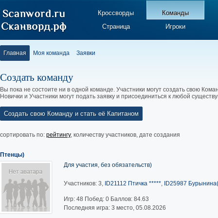
Кроссворды
Команды
Страница
Игроки
Главная
Моя команда
Заявки
Создать команду
Вы пока не состоите ни в одной команде. Участники могут создать свою Коман
Новички и Участники могут подать заявку и присоединиться к любой существ
Создать свою Команду и стать её Капитаном
сортировать по:
рейтингу
,
количеству участников
,
дате создания
Птенцы)
Для участия, без обязательств)
Участников: 3,
ID21112 Птичка *****
,
ID25987 Бурынина(
Игр:
48
Побед:
0
Баллов:
84.63
Последняя игра: 3 место, 05.08.2026