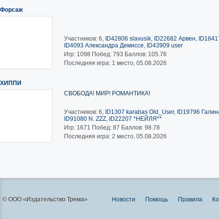
Форсаж
Участников: 6,
ID42806 slavusik
,
ID22682 Арвен
,
ID1841
ID4093 Александра Демиссе
,
ID43909 user
Игр:
1098
Побед:
793
Баллов:
105.76
Последняя игра: 1 место, 05.08.2026
ХИППИ
СВОБОДА! МИР! РОМАНТИКА!
Участников: 6,
ID1307 karabas Old_User
,
ID19796 Галина
ID91080 N. ZZZ
,
ID22207 *НЕЙЛЯ**
Игр:
1671
Побед:
87
Баллов:
98.78
Последняя игра: 2 место, 05.08.2026
© ООО «Издательство Трема»
Новости
Помощь
Правила
Ко