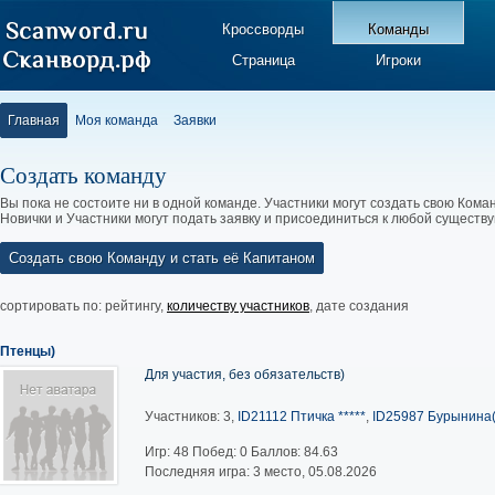
Кроссворды
Команды
Страница
Игроки
Главная
Моя команда
Заявки
Создать команду
Вы пока не состоите ни в одной команде. Участники могут создать свою Коман
Новички и Участники могут подать заявку и присоединиться к любой существ
Создать свою Команду и стать её Капитаном
сортировать по:
рейтингу
,
количеству участников
,
дате создания
Птенцы)
Для участия, без обязательств)
Участников: 3,
ID21112 Птичка *****
,
ID25987 Бурынина(
Игр:
48
Побед:
0
Баллов:
84.63
Последняя игра: 3 место, 05.08.2026