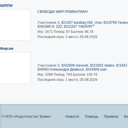
ХИППИ
СВОБОДА! МИР! РОМАНТИКА!
Участников: 6,
ID1307 karabas Old_User
,
ID19796 Галина
ID91080 N. ZZZ
,
ID22207 *НЕЙЛЯ**
Игр:
1671
Побед:
87
Баллов:
98.78
Последняя игра: 2 место, 05.08.2026
Форсаж
Участников: 6,
ID42806 slavusik
,
ID22682 Арвен
,
ID1841
ID4093 Александра Демиссе
,
ID43909 user
Игр:
1098
Побед:
793
Баллов:
105.76
Последняя игра: 1 место, 05.08.2026
© ООО «Издательство Трема»
Новости
Помощь
Правила
Ко