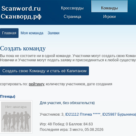
Кроссворды
Команды
Страница
Игроки
Главная
Моя команда
Заявки
Создать команду
Вы пока не состоите ни в одной команде. Участники могут создать свою Коман
Новички и Участники могут подать заявку и присоединиться к любой существ
Создать свою Команду и стать её Капитаном
сортировать по:
рейтингу
,
количеству участников
,
дате создания
Птенцы)
Для участия, без обязательств)
Участников: 3,
ID21112 Птичка *****
,
ID25987 Бурынина(
Игр:
48
Побед:
0
Баллов:
84.63
Последняя игра: 3 место, 05.08.2026