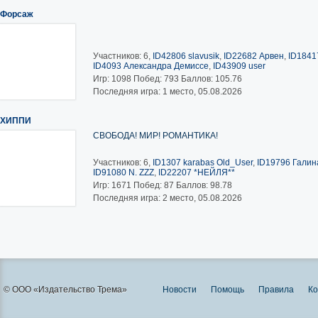
Форсаж
Участников: 6,
ID42806 slavusik
,
ID22682 Арвен
,
ID1841
ID4093 Александра Демиссе
,
ID43909 user
Игр:
1098
Побед:
793
Баллов:
105.76
Последняя игра: 1 место, 05.08.2026
ХИППИ
СВОБОДА! МИР! РОМАНТИКА!
Участников: 6,
ID1307 karabas Old_User
,
ID19796 Галина
ID91080 N. ZZZ
,
ID22207 *НЕЙЛЯ**
Игр:
1671
Побед:
87
Баллов:
98.78
Последняя игра: 2 место, 05.08.2026
© ООО «Издательство Трема»
Новости
Помощь
Правила
Ко