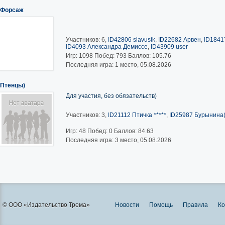
Форсаж
Участников: 6,
ID42806 slavusik
,
ID22682 Арвен
,
ID1841
ID4093 Александра Демиссе
,
ID43909 user
Игр:
1098
Побед:
793
Баллов:
105.76
Последняя игра: 1 место, 05.08.2026
Птенцы)
Для участия, без обязательств)
Участников: 3,
ID21112 Птичка *****
,
ID25987 Бурынина(
Игр:
48
Побед:
0
Баллов:
84.63
Последняя игра: 3 место, 05.08.2026
© ООО «Издательство Трема»
Новости
Помощь
Правила
Ко