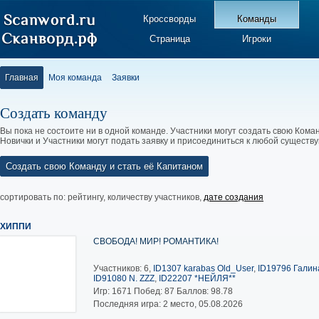
Кроссворды
Команды
Страница
Игроки
Главная
Моя команда
Заявки
Создать команду
Вы пока не состоите ни в одной команде. Участники могут создать свою Коман
Новички и Участники могут подать заявку и присоединиться к любой существ
Создать свою Команду и стать её Капитаном
сортировать по:
рейтингу
,
количеству участников
,
дате создания
ХИППИ
СВОБОДА! МИР! РОМАНТИКА!
Участников: 6,
ID1307 karabas Old_User
,
ID19796 Галина
ID91080 N. ZZZ
,
ID22207 *НЕЙЛЯ**
Игр:
1671
Побед:
87
Баллов:
98.78
Последняя игра: 2 место, 05.08.2026