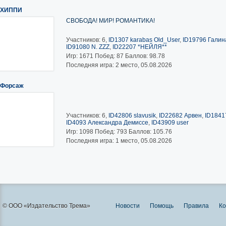
ХИППИ
СВОБОДА! МИР! РОМАНТИКА!
Участников: 6,
ID1307 karabas Old_User
,
ID19796 Галина
ID91080 N. ZZZ
,
ID22207 *НЕЙЛЯ**
Игр:
1671
Побед:
87
Баллов:
98.78
Последняя игра: 2 место, 05.08.2026
Форсаж
Участников: 6,
ID42806 slavusik
,
ID22682 Арвен
,
ID1841
ID4093 Александра Демиссе
,
ID43909 user
Игр:
1098
Побед:
793
Баллов:
105.76
Последняя игра: 1 место, 05.08.2026
© ООО «Издательство Трема»
Новости
Помощь
Правила
Ко