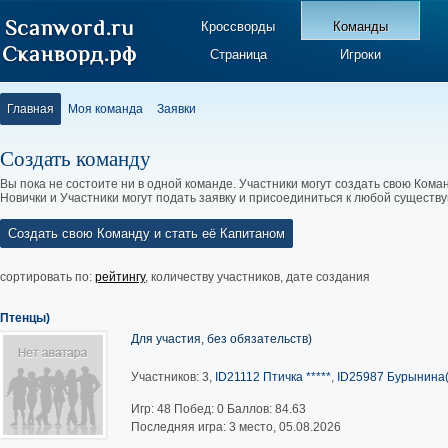
Кроссворды
Команды
Страница
Игроки
Главная
Моя команда
Заявки
Создать команду
Вы пока не состоите ни в одной команде. Участники могут создать свою Коман
Новички и Участники могут подать заявку и присоединиться к любой существ
Создать свою Команду и стать её Капитаном
сортировать по:
рейтингу
,
количеству участников
,
дате создания
Птенцы)
Для участия, без обязательств)
Участников: 3,
ID21112 Птичка *****
,
ID25987 Бурынина(
Игр:
48
Побед:
0
Баллов:
84.63
Последняя игра: 3 место, 05.08.2026