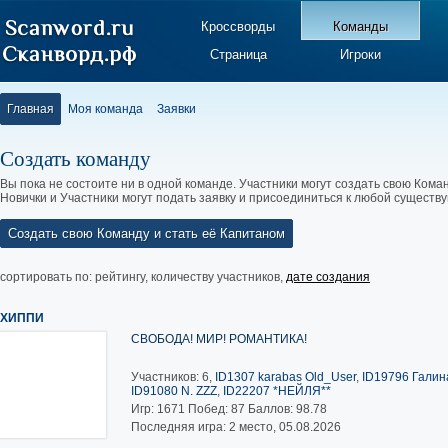
Кроссворды
Команды
Страница
Игроки
Главная
Моя команда
Заявки
Создать команду
Вы пока не состоите ни в одной команде. Участники могут создать свою Коман
Новички и Участники могут подать заявку и присоединиться к любой существ
Создать свою Команду и стать её Капитаном
сортировать по:
рейтингу
,
количеству участников
,
дате создания
ХИППИ
СВОБОДА! МИР! РОМАНТИКА!
Участников: 6,
ID1307 karabas Old_User
,
ID19796 Галина
ID91080 N. ZZZ
,
ID22207 *НЕЙЛЯ**
Игр:
1671
Побед:
87
Баллов:
98.78
Последняя игра: 2 место, 05.08.2026