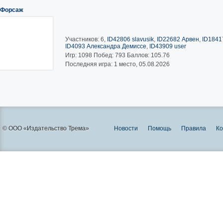
Форсаж
Участников: 6,
ID42806 slavusik
,
ID22682 Арвен
,
ID1841
ID4093 Александра Демиссе
,
ID43909 user
Игр:
1098
Побед:
793
Баллов:
105.76
Последняя игра: 1 место, 05.08.2026
© ООО «Издательство Трема»
Новости
Помощь
Правила
Ко